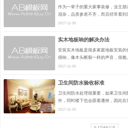
作为一辈子的重大家事装修，业主朋
混杂，品质参差不齐，而且经常看到
见的家装陷阱就是各位业主朋友们需
2017-11-30
大装修公司预算报价黑幕，希望...
实木地板响的解决办法
安装实木地板是很多家庭地板安装的
很响，像木头断裂一样的声音，很脆
解决办法： 1、地面不平 实木地板
2017-11-30
在安装实木地板时没有找平，地...
卫生间防水验收标准
卫生间防水处理很重要，如果卫生间
外，同时楼下也会跟着遭殃，因此在
水的闭水试验，而卫生间施工完毕后
2017-11-30
渗漏。下面我们就一起去看看卫...
共
1
页
4
条记录