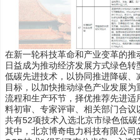
在新一轮科技革命和产业变革的推
日益成为推动经济发展方式绿色转
低碳先进技术，以协同推进降碳、
目标，以加快推动绿色产业发展为
流程和生产环节，择优推荐先进适
料初审、专家评审、相关部门合议
共有52项技术入选北京市绿色低
其中，北京博奇电力科技有限公司