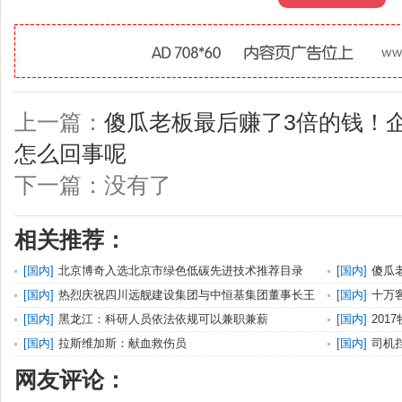
上一篇：
傻瓜老板最后赚了3倍的钱！
怎么回事呢
下一篇：没有了
相关推荐：
[
国内
]
北京博奇入选北京市绿色低碳先进技术推荐目录
[
国内
]
傻瓜
过，怎
[
国内
]
热烈庆祝四川远舰建设集团与中恒基集团董事长王
[
国内
]
十万
德军签
[
国内
]
黑龙江：科研人员依法依规可以兼职兼薪
[
国内
]
20
(高清
[
国内
]
拉斯维加斯：献血救伤员
[
国内
]
司机
罚了
网友评论：