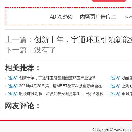
上一篇：
创新十年，宇通环卫引领新能
下一篇：没有了
相关推荐：
[
业内
]
创新十年，宇通环卫引领新能源环卫产业变革
[
业内
]
杨俊
认可
[
业内
]
2021年4月20日第二届MEET教育科技创新峰会在
[
业内
]
上海
京召开
入
[
业内
]
取款可以刷脸，柜员和行长都是学生，上海首家校
[
业内
]
申城
园e银
网友评论：
Copyright © www.q