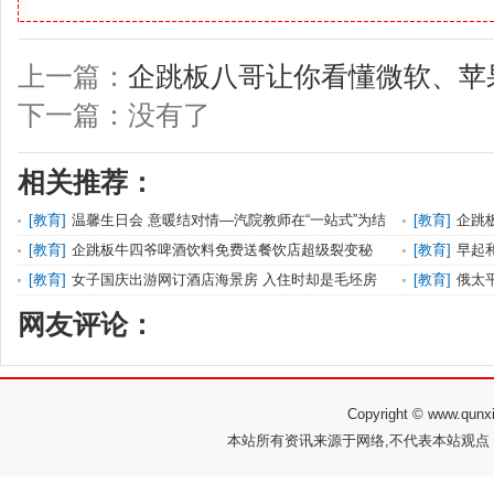
上一篇：
企跳板八哥让你看懂微软、苹
下一篇：没有了
相关推荐：
[
教育
]
温馨生日会 意暖结对情—汽院教师在“一站式”为结
[
教育
]
企跳
对
秘密
[
教育
]
企跳板牛四爷啤酒饮料免费送餐饮店超级裂变秘
[
教育
]
早起
籍，一天
[
教育
]
女子国庆出游网订酒店海景房 入住时却是毛坯房
[
教育
]
俄太
网友评论：
Copyright © www.q
本站所有资讯来源于网络,不代表本站观点，如有