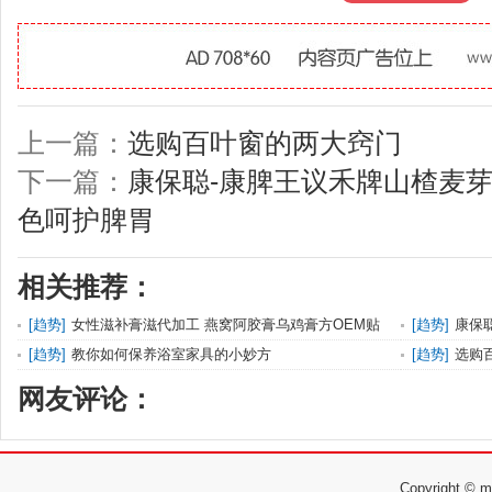
上一篇：
选购百叶窗的两大窍门
下一篇：
康保聪-康脾王议禾牌山楂麦芽
色呵护脾胃
相关推荐：
[
趋势
]
女性滋补膏滋代加工 燕窝阿胶膏乌鸡膏方OEM贴
[
趋势
]
康保
牌现货加
取绿色
[
趋势
]
教你如何保养浴室家具的小妙方
[
趋势
]
选购
网友评论：
Copyright 