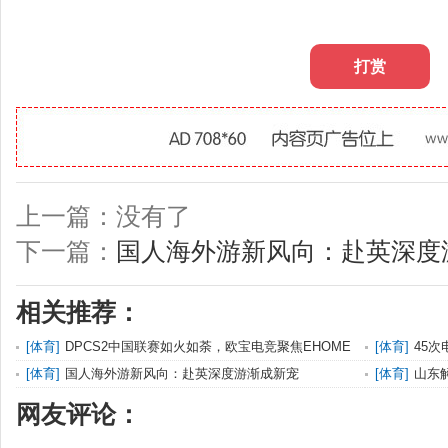
打赏
上一篇：没有了
下一篇：
国人海外游新风向：赴英深度
相关推荐：
[
体育
]
DPCS2中国联赛如火如荼，欧宝电竞聚焦EHOME
[
体育
]
45次
和RNG的对
[
体育
]
国人海外游新风向：赴英深度游渐成新宠
[
体育
]
山东
网友评论：